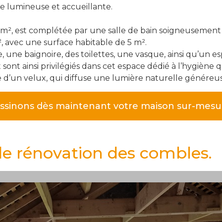
e lumineuse et accueillante.
 m², est complétée par une salle de bain soigneusemen
, avec une surface habitable de 5 m².
une baignoire, des toilettes, une vasque, ainsi qu’un e
t sont ainsi privilégiés dans cet espace dédié à l’hygièn
e d’un velux, qui diffuse une lumière naturelle généreus
ssinons dès maintenant votre maison sur-mesur
de rénovation des combles.