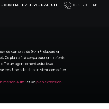
S CONTACTER-DEVIS GRATUIT
02 51 70 19 48
tion de combles de 80 m², élaboré en
ept. Ce plan a été conçu pour une refonte
l offre un agencement astucieux,
ariées. Une salle de bain vient compléter
on maison 40m²
et un
plan extension