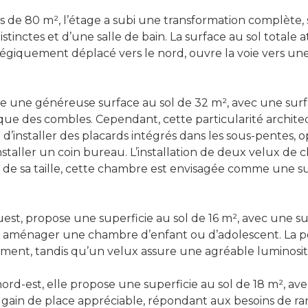
es de 80 m², l’étage a subi une transformation complè
nctes et d’une salle de bain. La surface au sol totale at
tratégiquement déplacé vers le nord, ouvre la voie vers 
re une généreuse surface au sol de 32 m², avec une surfa
tique des combles. Cependant, cette particularité archit
installer des placards intégrés dans les sous-pentes, op
installer un coin bureau. L’installation de deux velux de
on de sa taille, cette chambre est envisagée comme une 
t, propose une superficie au sol de 16 m², avec une su
r aménager une chambre d’enfant ou d’adolescent. La poss
ement, tandis qu’un velux assure une agréable luminosit
ord-est, elle propose une superficie au sol de 18 m², av
n gain de place appréciable, répondant aux besoins de r