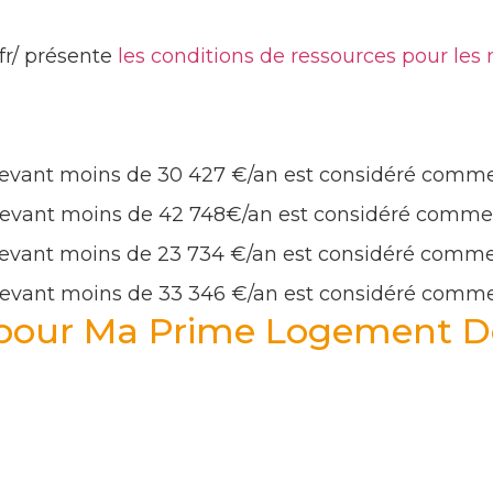
.fr/ présente
les conditions de ressources pour le
rvevant moins de 30 427 €/an est considéré com
rvevant moins de 42 748€/an est considéré com
rvevant moins de 23 734 €/an est considéré com
rvevant moins de 33 346 €/an est considéré com
s pour Ma Prime Logement 
ces, il est important de respecter les conditions s
ntant égal ou supérieur à 1500€ HT,
t à taux zéro pour l’accession à la propriété, dans