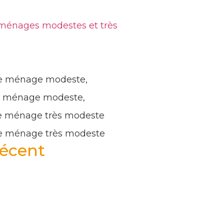
s ménages modestes et très
me ménage modeste,
me ménage modeste,
me ménage très modeste
me ménage très modeste
Décent
uivantes pour bénéficier de Ma
 les 5 années écoulées,