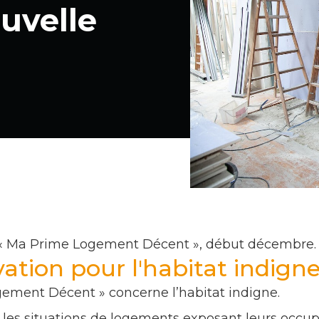
uvelle
 « Ma Prime Logement Décent », début décembre. 
ation pour l'habitat indigne
ement Décent » concerne l’habitat indigne.
 les situations de logements exposant leurs occup