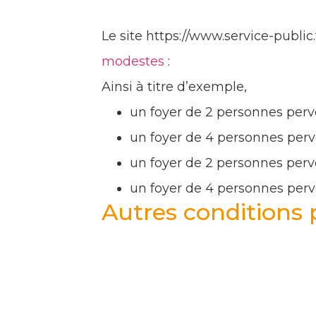
Le site https://www.service-public
modestes
:
Ainsi à titre d’exemple,
un foyer de 2 personnes pe
un foyer de 4 personnes pe
un foyer de 2 personnes pe
un foyer de 4 personnes pe
Autres condition
En plus des conditions de ressour
Prime Logement Décent :
Engager des travaux d’un mo
Ne pas avoir bénéficié du prê